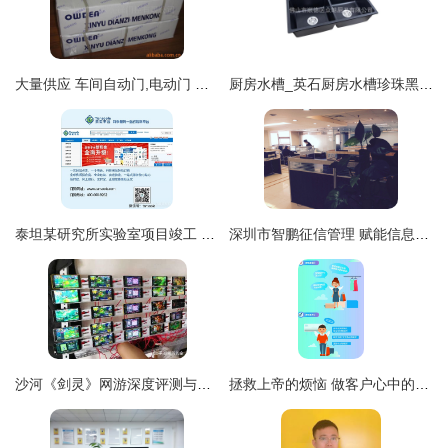
大量供应 车间自动门,电动门 工厂感应门
厨房水槽_英石厨房水槽珍珠黑花岗岩双盆同大洗菜盆sys8649c
泰坦某研究所实验室项目竣工 配套服务入驻信息咨询服务全面展开
深圳市智鹏征信管理 赋能信息咨询服务的专业力量
沙河《剑灵》网游深度评测与手游工作室代理指南
拯救上帝的烦恼 做客户心中的完美客服