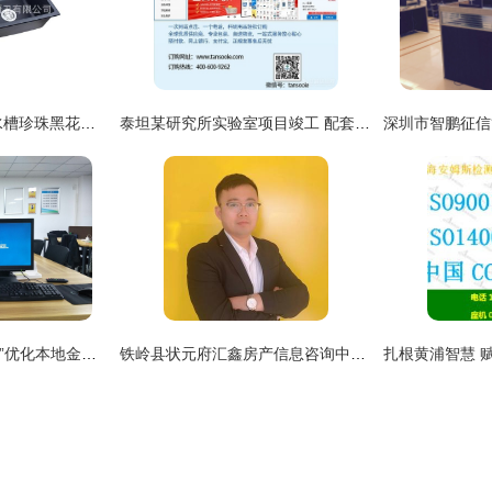
厨房水槽_英石厨房水槽珍珠黑花岗岩双盆同大洗菜盆sys8649c
泰坦某研究所实验室项目竣工 配套服务入驻信息咨询服务全面展开
（原标题建议调整为 ”优化本地金融信息支撑，保障个人决策参考——中服务式信息服务代表点探讨与对策梳理”）
铁岭县状元府汇鑫房产信息咨询中介服务部 专业值得信赖的房产信息咨询平台