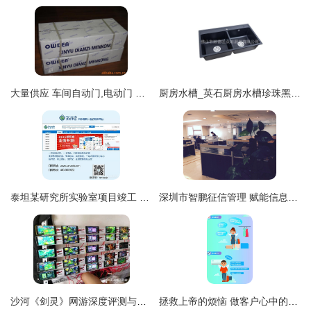
大量供应 车间自动门,电动门 工厂感应门
厨房水槽_英石厨房水槽珍珠黑花岗岩双盆同大洗菜盆sys8649c
泰坦某研究所实验室项目竣工 配套服务入驻信息咨询服务全面展开
深圳市智鹏征信管理 赋能信息咨询服务的专业力量
沙河《剑灵》网游深度评测与手游工作室代理指南
拯救上帝的烦恼 做客户心中的完美客服