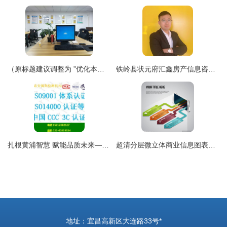
（原标题建议调整为 ”优化本地金融信息支撑，保障个人决策参考——中服务式信息服务代表点探讨与对策梳理”）
铁岭县状元府汇鑫房产信息咨询中介服务部 专业值得信赖的房产信息咨询平台
扎根黄浦智慧 赋能品质未来——杭州维德信息深耕产品质量体系认证咨询服务
超清分层微立体商业信息图表设计 赋能信息咨询服务的视觉利器
地址：宜昌高新区大连路33号*